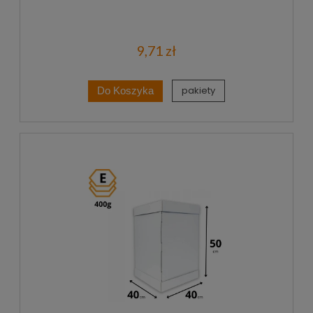
9,71 zł
pakiety
Do Koszyka