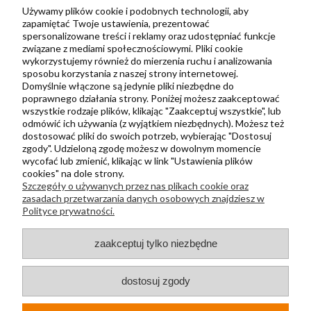
Zbieraj punkty za zakupy
Używamy plików cookie i podobnych technologii, aby
zapamiętać Twoje ustawienia, prezentować
spersonalizowane treści i reklamy oraz udostępniać funkcje
związane z mediami społecznościowymi. Pliki cookie
Informacje
wykorzystujemy również do mierzenia ruchu i analizowania
Kontakt
sposobu korzystania z naszej strony internetowej.
Domyślnie włączone są jedynie pliki niezbędne do
Regulamin
poprawnego działania strony. Poniżej możesz zaakceptować
Polityka prywatności
wszystkie rodzaje plików, klikając "Zaakceptuj wszystkie", lub
odmówić ich używania (z wyjątkiem niezbędnych). Możesz też
Metody wysyłki i płatności
dostosować pliki do swoich potrzeb, wybierając "Dostosuj
zgody". Udzieloną zgodę możesz w dowolnym momencie
Płatności odroczone PayPo
wycofać lub zmienić, klikając w link "Ustawienia plików
Zwroty i reklamacje
cookies" na dole strony.
Szczegóły o używanych przez nas plikach cookie oraz
Newsletter
zasadach przetwarzania danych osobowych znajdziesz w
Polityce prywatności.
Kontakt
zaakceptuj tylko niezbędne
+48 730 500 175
sklep@kapak.pl
dostosuj zgody