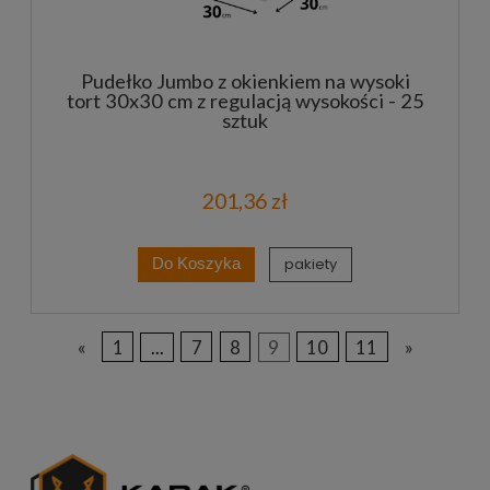
Pudełko Jumbo z okienkiem na wysoki
tort 30x30 cm z regulacją wysokości - 25
sztuk
201,36 zł
pakiety
Do Koszyka
«
1
...
7
8
9
10
11
»