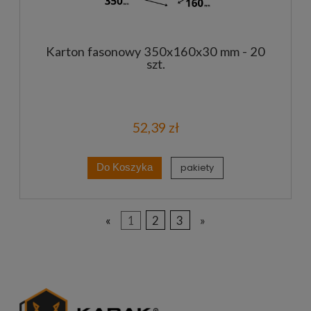
Karton fasonowy 350x160x30 mm - 20
szt.
52,39 zł
pakiety
Do Koszyka
«
1
2
3
»