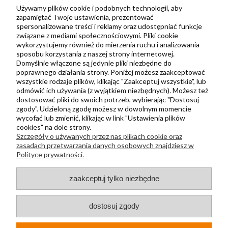
Zbieraj punkty za zakupy
Używamy plików cookie i podobnych technologii, aby
zapamiętać Twoje ustawienia, prezentować
spersonalizowane treści i reklamy oraz udostępniać funkcje
związane z mediami społecznościowymi. Pliki cookie
Informacje
wykorzystujemy również do mierzenia ruchu i analizowania
Kontakt
sposobu korzystania z naszej strony internetowej.
Domyślnie włączone są jedynie pliki niezbędne do
Regulamin
poprawnego działania strony. Poniżej możesz zaakceptować
Polityka prywatności
wszystkie rodzaje plików, klikając "Zaakceptuj wszystkie", lub
odmówić ich używania (z wyjątkiem niezbędnych). Możesz też
Metody wysyłki i płatności
dostosować pliki do swoich potrzeb, wybierając "Dostosuj
zgody". Udzieloną zgodę możesz w dowolnym momencie
Płatności odroczone PayPo
wycofać lub zmienić, klikając w link "Ustawienia plików
Zwroty i reklamacje
cookies" na dole strony.
Szczegóły o używanych przez nas plikach cookie oraz
Newsletter
zasadach przetwarzania danych osobowych znajdziesz w
Polityce prywatności.
Kontakt
zaakceptuj tylko niezbędne
+48 730 500 175
sklep@kapak.pl
dostosuj zgody