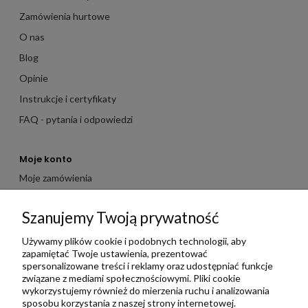
Zamówienia hurtowe
O nas
Blog
Opinie
Instrukcje i certyfikaty
FAQ - pytania i odpowiedzi
Moje konto
Moje zamówienia
Moje dane
Szanujemy Twoją prywatność
Ulubione
Zbieraj punkty za zakupy
Używamy plików cookie i podobnych technologii, aby
zapamiętać Twoje ustawienia, prezentować
spersonalizowane treści i reklamy oraz udostępniać funkcje
związane z mediami społecznościowymi. Pliki cookie
Informacje
wykorzystujemy również do mierzenia ruchu i analizowania
Kontakt
sposobu korzystania z naszej strony internetowej.