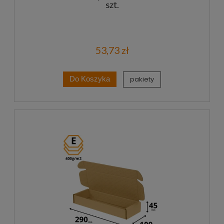
szt.
53,73 zł
pakiety
Do Koszyka