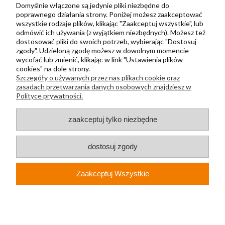
Domyślnie włączone są jedynie pliki niezbędne do
Regulamin
poprawnego działania strony. Poniżej możesz zaakceptować
Polityka prywatności
wszystkie rodzaje plików, klikając "Zaakceptuj wszystkie", lub
odmówić ich używania (z wyjątkiem niezbędnych). Możesz też
Metody wysyłki i płatności
dostosować pliki do swoich potrzeb, wybierając "Dostosuj
zgody". Udzieloną zgodę możesz w dowolnym momencie
Płatności odroczone PayPo
wycofać lub zmienić, klikając w link "Ustawienia plików
Zwroty i reklamacje
cookies" na dole strony.
Szczegóły o używanych przez nas plikach cookie oraz
Newsletter
zasadach przetwarzania danych osobowych znajdziesz w
Polityce prywatności.
Kontakt
zaakceptuj tylko niezbędne
+48 730 500 175
sklep@kapak.pl
dostosuj zgody
KAPAK Sp. z o. o.
Zaakceptuj Wszystkie
ul. Głucha 74A
44-210, Rybnik
NIP: PL6423193340