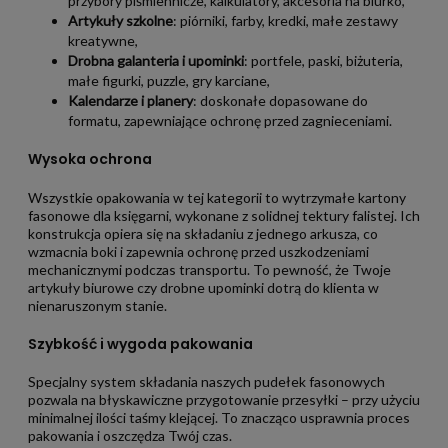
przybory piśmiennicze, kalkulatory, akcesoria na biurko,
Artykuły szkolne
: piórniki, farby, kredki, małe zestawy
kreatywne,
Drobna galanteria i upominki
: portfele, paski, biżuteria,
małe figurki, puzzle, gry karciane,
Kalendarze i planery
: doskonałe dopasowane do
formatu, zapewniające ochronę przed zagnieceniami.
Wysoka ochrona
Wszystkie opakowania w tej kategorii to wytrzymałe kartony
fasonowe dla księgarni, wykonane z solidnej tektury falistej. Ich
konstrukcja opiera się na składaniu z jednego arkusza, co
wzmacnia boki i zapewnia ochronę przed uszkodzeniami
mechanicznymi podczas transportu. To pewność, że Twoje
artykuły biurowe czy drobne upominki dotrą do klienta w
nienaruszonym stanie.
Szybkość i wygoda pakowania
Specjalny system składania naszych pudełek fasonowych
pozwala na błyskawiczne przygotowanie przesyłki – przy użyciu
minimalnej ilości taśmy klejącej. To znacząco usprawnia proces
pakowania i oszczędza Twój czas.