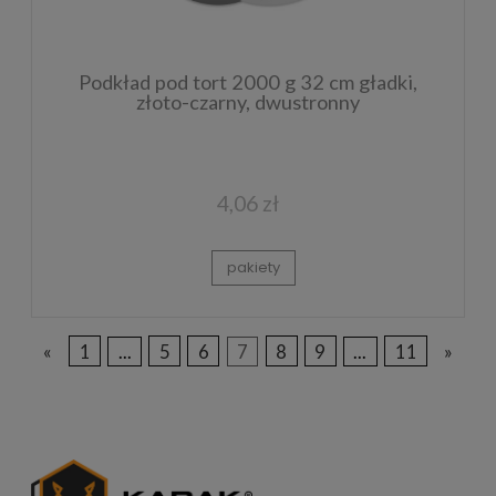
Podkład pod tort 2000 g 32 cm gładki,
złoto-czarny, dwustronny
4,06 zł
pakiety
«
1
...
5
6
7
8
9
...
11
»