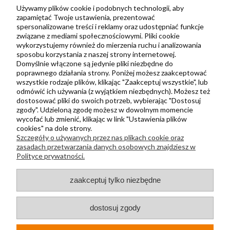
Zbieraj punkty za zakupy
Używamy plików cookie i podobnych technologii, aby
zapamiętać Twoje ustawienia, prezentować
spersonalizowane treści i reklamy oraz udostępniać funkcje
związane z mediami społecznościowymi. Pliki cookie
Informacje
wykorzystujemy również do mierzenia ruchu i analizowania
Kontakt
sposobu korzystania z naszej strony internetowej.
Domyślnie włączone są jedynie pliki niezbędne do
Regulamin
poprawnego działania strony. Poniżej możesz zaakceptować
Polityka prywatności
wszystkie rodzaje plików, klikając "Zaakceptuj wszystkie", lub
odmówić ich używania (z wyjątkiem niezbędnych). Możesz też
Metody wysyłki i płatności
dostosować pliki do swoich potrzeb, wybierając "Dostosuj
zgody". Udzieloną zgodę możesz w dowolnym momencie
Płatności odroczone PayPo
wycofać lub zmienić, klikając w link "Ustawienia plików
Zwroty i reklamacje
cookies" na dole strony.
Szczegóły o używanych przez nas plikach cookie oraz
Newsletter
zasadach przetwarzania danych osobowych znajdziesz w
Polityce prywatności.
Kontakt
zaakceptuj tylko niezbędne
+48 730 500 175
sklep@kapak.pl
dostosuj zgody