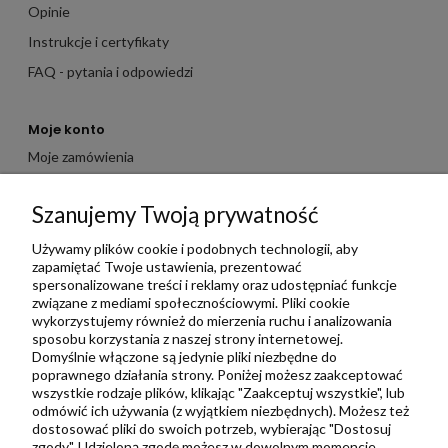
Opinie
Instrukcje i certyfikaty
FAQ - pytania i odpowiedzi
Moje konto
Moje zamówienia
Moje dane
Szanujemy Twoją prywatność
Ulubione
Zbieraj punkty za zakupy
Używamy plików cookie i podobnych technologii, aby
zapamiętać Twoje ustawienia, prezentować
spersonalizowane treści i reklamy oraz udostępniać funkcje
związane z mediami społecznościowymi. Pliki cookie
Informacje
wykorzystujemy również do mierzenia ruchu i analizowania
Kontakt
sposobu korzystania z naszej strony internetowej.
Domyślnie włączone są jedynie pliki niezbędne do
Regulamin
poprawnego działania strony. Poniżej możesz zaakceptować
Polityka prywatności
wszystkie rodzaje plików, klikając "Zaakceptuj wszystkie", lub
odmówić ich używania (z wyjątkiem niezbędnych). Możesz też
Metody wysyłki i płatności
dostosować pliki do swoich potrzeb, wybierając "Dostosuj
zgody". Udzieloną zgodę możesz w dowolnym momencie