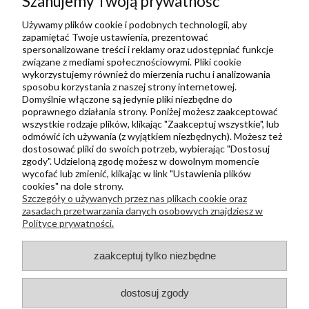
Szanujemy Twoją prywatność
Ulubione
Zbieraj punkty za zakupy
Używamy plików cookie i podobnych technologii, aby
zapamiętać Twoje ustawienia, prezentować
spersonalizowane treści i reklamy oraz udostępniać funkcje
związane z mediami społecznościowymi. Pliki cookie
Informacje
wykorzystujemy również do mierzenia ruchu i analizowania
Kontakt
sposobu korzystania z naszej strony internetowej.
Domyślnie włączone są jedynie pliki niezbędne do
Regulamin
poprawnego działania strony. Poniżej możesz zaakceptować
Polityka prywatności
wszystkie rodzaje plików, klikając "Zaakceptuj wszystkie", lub
odmówić ich używania (z wyjątkiem niezbędnych). Możesz też
Metody wysyłki i płatności
dostosować pliki do swoich potrzeb, wybierając "Dostosuj
zgody". Udzieloną zgodę możesz w dowolnym momencie
Płatności odroczone PayPo
wycofać lub zmienić, klikając w link "Ustawienia plików
Zwroty i reklamacje
cookies" na dole strony.
Szczegóły o używanych przez nas plikach cookie oraz
Newsletter
zasadach przetwarzania danych osobowych znajdziesz w
Polityce prywatności.
Kontakt
zaakceptuj tylko niezbędne
+48 730 500 175
sklep@kapak.pl
dostosuj zgody