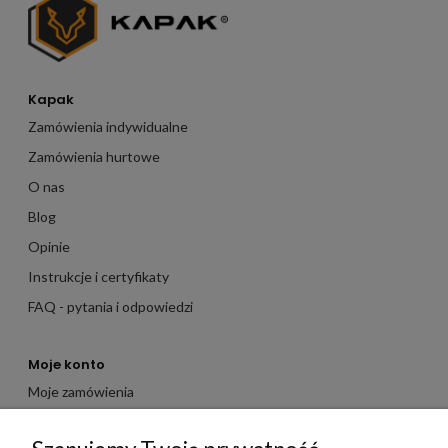
Kapak
Zamówienia indywidualne
Zamówienia hurtowe
O nas
Blog
Opinie
Instrukcje i certyfikaty
FAQ - pytania i odpowiedzi
Moje konto
Moje zamówienia
Moje dane