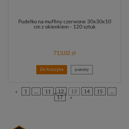
Pudełko na muffiny czerwone 30x30x10
cm z okienkiem - 120 sztuk
713,02 zł
pakiety
Do Koszyka
«
1
...
11
12
13
14
15
...
17
»