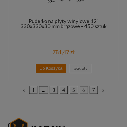
Pudełko na płyty winylowe 12″
330x330x30 mm brązowe - 450 sztuk
781,47 zł
pakiety
Do Koszyka
«
1
...
3
4
5
6
7
»