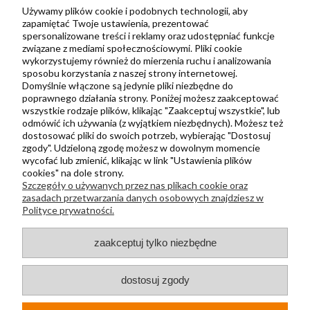
Zbieraj punkty za zakupy
Używamy plików cookie i podobnych technologii, aby
zapamiętać Twoje ustawienia, prezentować
spersonalizowane treści i reklamy oraz udostępniać funkcje
związane z mediami społecznościowymi. Pliki cookie
Informacje
wykorzystujemy również do mierzenia ruchu i analizowania
Kontakt
sposobu korzystania z naszej strony internetowej.
Domyślnie włączone są jedynie pliki niezbędne do
Regulamin
poprawnego działania strony. Poniżej możesz zaakceptować
Polityka prywatności
wszystkie rodzaje plików, klikając "Zaakceptuj wszystkie", lub
odmówić ich używania (z wyjątkiem niezbędnych). Możesz też
Metody wysyłki i płatności
dostosować pliki do swoich potrzeb, wybierając "Dostosuj
zgody". Udzieloną zgodę możesz w dowolnym momencie
Płatności odroczone PayPo
wycofać lub zmienić, klikając w link "Ustawienia plików
Zwroty i reklamacje
cookies" na dole strony.
Szczegóły o używanych przez nas plikach cookie oraz
Newsletter
zasadach przetwarzania danych osobowych znajdziesz w
Polityce prywatności.
Kontakt
zaakceptuj tylko niezbędne
+48 730 500 175
sklep@kapak.pl
dostosuj zgody