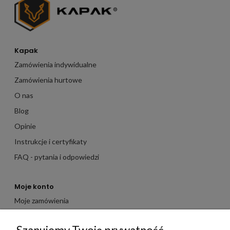
Kapak
Zamówienia indywidualne
Zamówienia hurtowe
O nas
Blog
Opinie
Instrukcje i certyfikaty
FAQ - pytania i odpowiedzi
Moje konto
Moje zamówienia
Moje dane