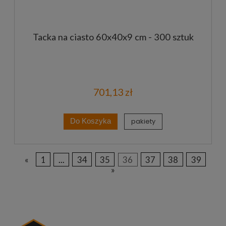
Tacka na ciasto 60x40x9 cm - 300 sztuk
701,13 zł
pakiety
Do Koszyka
«
1
...
34
35
36
37
38
39
»