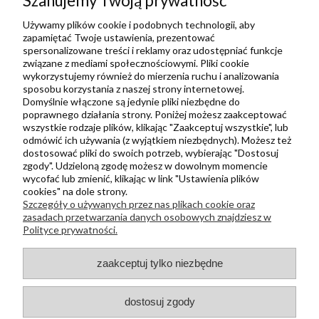
Szanujemy Twoją prywatność
Ulubione
Zbieraj punkty za zakupy
Używamy plików cookie i podobnych technologii, aby
zapamiętać Twoje ustawienia, prezentować
spersonalizowane treści i reklamy oraz udostępniać funkcje
związane z mediami społecznościowymi. Pliki cookie
Informacje
wykorzystujemy również do mierzenia ruchu i analizowania
Kontakt
sposobu korzystania z naszej strony internetowej.
Domyślnie włączone są jedynie pliki niezbędne do
Regulamin
poprawnego działania strony. Poniżej możesz zaakceptować
Polityka prywatności
wszystkie rodzaje plików, klikając "Zaakceptuj wszystkie", lub
odmówić ich używania (z wyjątkiem niezbędnych). Możesz też
Metody wysyłki i płatności
dostosować pliki do swoich potrzeb, wybierając "Dostosuj
zgody". Udzieloną zgodę możesz w dowolnym momencie
Płatności odroczone PayPo
wycofać lub zmienić, klikając w link "Ustawienia plików
Zwroty i reklamacje
cookies" na dole strony.
Szczegóły o używanych przez nas plikach cookie oraz
Newsletter
zasadach przetwarzania danych osobowych znajdziesz w
Polityce prywatności.
Kontakt
zaakceptuj tylko niezbędne
+48 730 500 175
sklep@kapak.pl
dostosuj zgody