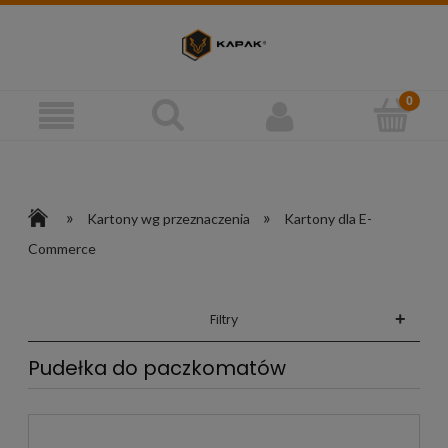
»
»
Kartony wg przeznaczenia
Kartony dla E-
Commerce
+
Filtry
Pudełka do paczkomatów