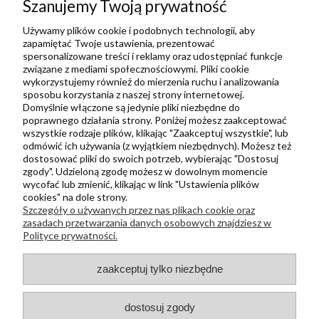
Szanujemy Twoją prywatność
Ulubione
Zbieraj punkty za zakupy
Używamy plików cookie i podobnych technologii, aby
zapamiętać Twoje ustawienia, prezentować
spersonalizowane treści i reklamy oraz udostępniać funkcje
związane z mediami społecznościowymi. Pliki cookie
Informacje
wykorzystujemy również do mierzenia ruchu i analizowania
Kontakt
sposobu korzystania z naszej strony internetowej.
Domyślnie włączone są jedynie pliki niezbędne do
Regulamin
poprawnego działania strony. Poniżej możesz zaakceptować
Polityka prywatności
wszystkie rodzaje plików, klikając "Zaakceptuj wszystkie", lub
odmówić ich używania (z wyjątkiem niezbędnych). Możesz też
Metody wysyłki i płatności
dostosować pliki do swoich potrzeb, wybierając "Dostosuj
zgody". Udzieloną zgodę możesz w dowolnym momencie
Płatności odroczone PayPo
wycofać lub zmienić, klikając w link "Ustawienia plików
Zwroty i reklamacje
cookies" na dole strony.
Szczegóły o używanych przez nas plikach cookie oraz
Newsletter
zasadach przetwarzania danych osobowych znajdziesz w
Polityce prywatności.
Kontakt
zaakceptuj tylko niezbędne
+48 730 500 175
sklep@kapak.pl
dostosuj zgody