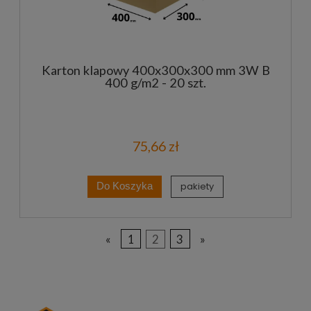
Karton klapowy 400x300x300 mm 3W B
400 g/m2 - 20 szt.
75,66 zł
pakiety
Do Koszyka
«
1
2
3
»