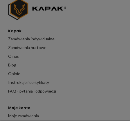
Kapak
Zamówienia indywidualne
Zamówienia hurtowe
O nas
Blog
Opinie
Instrukcje i certyfikaty
FAQ - pytania i odpowiedzi
Moje konto
Moje zamówienia
Moje dane