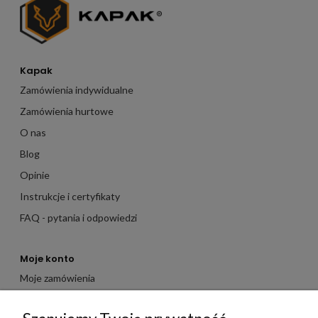
Kapak
Zamówienia indywidualne
Zamówienia hurtowe
O nas
Blog
Opinie
Instrukcje i certyfikaty
FAQ - pytania i odpowiedzi
Moje konto
Moje zamówienia
Moje dane