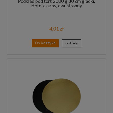
Podkład pod tort 2000 g 30 cm gładki,
złoto-czarny, dwustronny
4,01 zł
pakiety
Do Koszyka