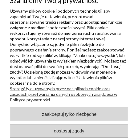
Szanujemy Twoją prywatność
Ulubione
Zbieraj punkty za zakupy
Używamy plików cookie i podobnych technologii, aby
zapamiętać Twoje ustawienia, prezentować
spersonalizowane treści i reklamy oraz udostępniać funkcje
związane z mediami społecznościowymi. Pliki cookie
Informacje
wykorzystujemy również do mierzenia ruchu i analizowania
Kontakt
sposobu korzystania z naszej strony internetowej.
Domyślnie włączone są jedynie pliki niezbędne do
Regulamin
poprawnego działania strony. Poniżej możesz zaakceptować
Polityka prywatności
wszystkie rodzaje plików, klikając "Zaakceptuj wszystkie", lub
odmówić ich używania (z wyjątkiem niezbędnych). Możesz też
Metody wysyłki i płatności
dostosować pliki do swoich potrzeb, wybierając "Dostosuj
zgody". Udzieloną zgodę możesz w dowolnym momencie
Płatności odroczone PayPo
wycofać lub zmienić, klikając w link "Ustawienia plików
Zwroty i reklamacje
cookies" na dole strony.
Szczegóły o używanych przez nas plikach cookie oraz
Newsletter
zasadach przetwarzania danych osobowych znajdziesz w
Polityce prywatności.
Kontakt
zaakceptuj tylko niezbędne
+48 730 500 175
sklep@kapak.pl
dostosuj zgody