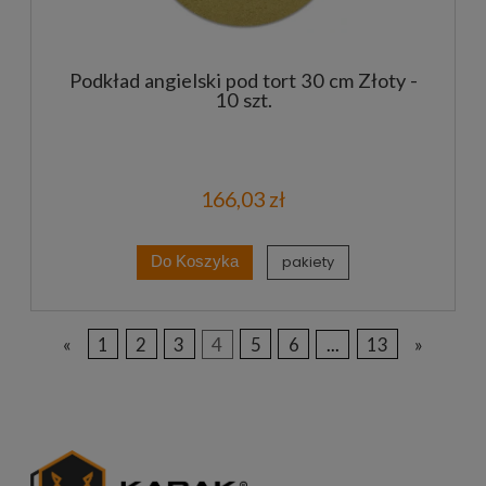
Podkład angielski pod tort 30 cm Złoty -
10 szt.
166,03 zł
pakiety
Do Koszyka
«
1
2
3
4
5
6
...
13
»