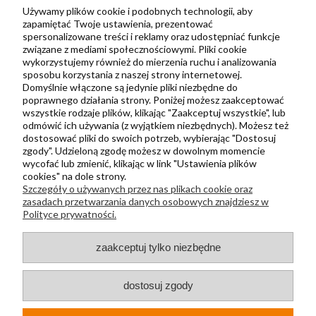
Zbieraj punkty za zakupy
Używamy plików cookie i podobnych technologii, aby
zapamiętać Twoje ustawienia, prezentować
spersonalizowane treści i reklamy oraz udostępniać funkcje
związane z mediami społecznościowymi. Pliki cookie
Informacje
wykorzystujemy również do mierzenia ruchu i analizowania
Kontakt
sposobu korzystania z naszej strony internetowej.
Domyślnie włączone są jedynie pliki niezbędne do
Regulamin
poprawnego działania strony. Poniżej możesz zaakceptować
Polityka prywatności
wszystkie rodzaje plików, klikając "Zaakceptuj wszystkie", lub
odmówić ich używania (z wyjątkiem niezbędnych). Możesz też
Metody wysyłki i płatności
dostosować pliki do swoich potrzeb, wybierając "Dostosuj
zgody". Udzieloną zgodę możesz w dowolnym momencie
Płatności odroczone PayPo
wycofać lub zmienić, klikając w link "Ustawienia plików
Zwroty i reklamacje
cookies" na dole strony.
Szczegóły o używanych przez nas plikach cookie oraz
Newsletter
zasadach przetwarzania danych osobowych znajdziesz w
Polityce prywatności.
Kontakt
zaakceptuj tylko niezbędne
+48 730 500 175
sklep@kapak.pl
dostosuj zgody