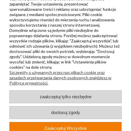
Zbieraj punkty za zakupy
zapamiętać Twoje ustawienia, prezentować
spersonalizowane treści i reklamy oraz udostępniać funkcje
związane z mediami społecznościowymi. Pliki cookie
wykorzystujemy również do mierzenia ruchu i analizowania
Informacje
sposobu korzystania z naszej strony internetowej.
Kontakt
Domyślnie włączone są jedynie pliki niezbędne do
poprawnego działania strony. Poniżej możesz zaakceptować
Regulamin
wszystkie rodzaje plików, klikając "Zaakceptuj wszystkie", lub
Polityka prywatności
odmówić ich używania (z wyjątkiem niezbędnych). Możesz też
dostosować pliki do swoich potrzeb, wybierając "Dostosuj
Metody wysyłki i płatności
zgody". Udzieloną zgodę możesz w dowolnym momencie
wycofać lub zmienić, klikając w link "Ustawienia plików
Płatności odroczone PayPo
cookies" na dole strony.
Zwroty i reklamacje
Szczegóły o używanych przez nas plikach cookie oraz
zasadach przetwarzania danych osobowych znajdziesz w
Newsletter
Polityce prywatności.
zaakceptuj tylko niezbędne
Kontakt
+48 730 500 175
sklep@kapak.pl
dostosuj zgody
Zaakceptuj Wszystkie