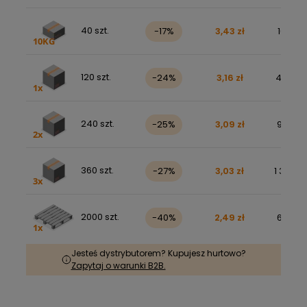
40 szt.
-17%
3,43 zł
168,86 
120 szt.
-24%
3,16 zł
466,04 
240 szt.
-25%
3,09 zł
913,44 
360 szt.
-27%
3,03 zł
1 342,76
2000 szt.
-40%
2,49 zł
6 117,01
Jesteś dystrybutorem? Kupujesz hurtowo?
Zapytaj o warunki B2B.