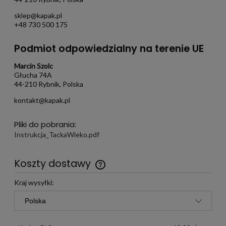
44-210 Rybnik, Polska
sklep@kapak.pl
+48 730 500 175
Podmiot odpowiedzialny na terenie UE
Marcin Szolc
Głucha 74A
44-210 Rybnik, Polska
kontakt@kapak.pl
Pliki do pobrania:
Instrukcja_TackaWieko.pdf
Koszty dostawy
Darmowa wysyłka już od 299 zł
Kraj wysyłki: