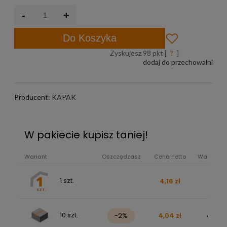
-
+
Do Koszyka
Zyskujesz
98
pkt [
?
]
dodaj do przechowalni
Producent:
KAPAK
W pakiecie kupisz taniej!
Wariant
Oszczędzasz
Cena netto
Wartość b
1 szt.
4,16 zł
5,12 z
10 szt.
-2%
4,04 zł
49,66 