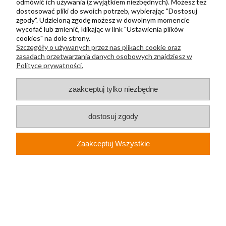
odmówić ich używania (z wyjątkiem niezbędnych). Możesz też
FAQ - pytania i odpowiedzi
dostosować pliki do swoich potrzeb, wybierając "Dostosuj
zgody". Udzieloną zgodę możesz w dowolnym momencie
wycofać lub zmienić, klikając w link "Ustawienia plików
cookies" na dole strony.
Moje konto
Szczegóły o używanych przez nas plikach cookie oraz
Moje zamówienia
zasadach przetwarzania danych osobowych znajdziesz w
Polityce prywatności.
Moje dane
Ulubione
zaakceptuj tylko niezbędne
Zbieraj punkty za zakupy
dostosuj zgody
Informacje
Kontakt
Zaakceptuj Wszystkie
Regulamin
Polityka prywatności
Metody wysyłki i płatności
Płatności odroczone PayPo
Zwroty i reklamacje