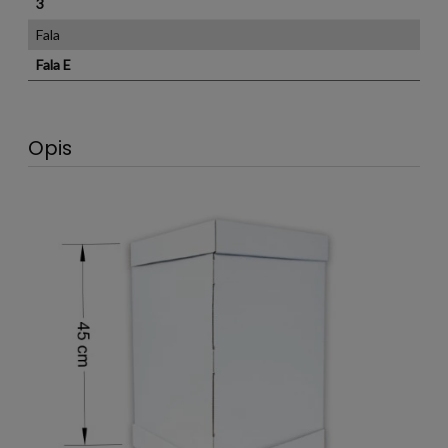
3
Fala
Fala E
Opis