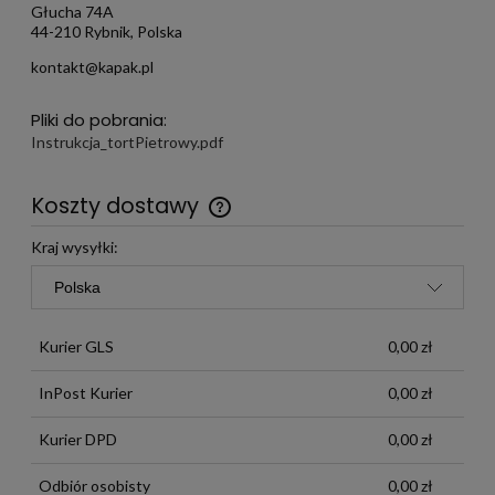
Głucha 74A
44-210 Rybnik, Polska
kontakt@kapak.pl
Pliki do pobrania:
Instrukcja_tortPietrowy.pdf
Koszty dostawy
Darmowa wysyłka już od 299 zł
Kraj wysyłki:
Kurier GLS
0,00 zł
InPost Kurier
0,00 zł
Kurier DPD
0,00 zł
Odbiór osobisty
0,00 zł