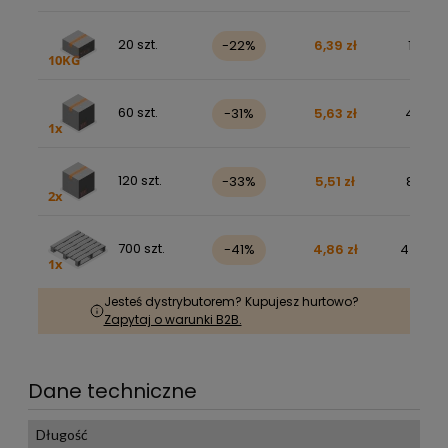
20 szt.
-22%
6,39 zł
157,31 
60 szt.
-31%
5,63 zł
415,29 
120 szt.
-33%
5,51 zł
813,97 
700 szt.
-41%
4,86 zł
4 187,86
Jesteś dystrybutorem? Kupujesz hurtowo?
Zapytaj o warunki B2B.
Dane techniczne
Długość