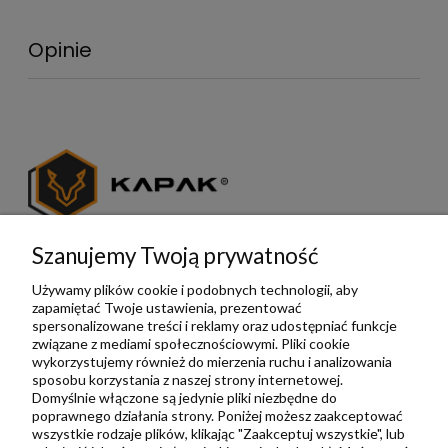
Opinie
Szanujemy Twoją prywatność
Kapak
Zamówienia indywidualne
Używamy plików cookie i podobnych technologii, aby
zapamiętać Twoje ustawienia, prezentować
Zamówienia hurtowe
spersonalizowane treści i reklamy oraz udostępniać funkcje
związane z mediami społecznościowymi. Pliki cookie
O nas
wykorzystujemy również do mierzenia ruchu i analizowania
Blog
sposobu korzystania z naszej strony internetowej.
Domyślnie włączone są jedynie pliki niezbędne do
Opinie
poprawnego działania strony. Poniżej możesz zaakceptować
wszystkie rodzaje plików, klikając "Zaakceptuj wszystkie", lub
Instrukcje i certyfikaty