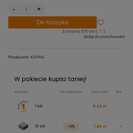
-
+
Do Koszyka
Zyskujesz
830
pkt [
?
]
dodaj do przechowalni
Producent:
KAPAK
W pakiecie kupisz taniej!
Wariant
Oszczędzasz
Cena netto
Wartość b
1 szt.
8,24 zł
10,13 z
10 szt.
-3%
7,99 zł
98,32 