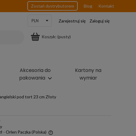
Zostań dystrybutorem
Blog
Kontakt
Zarejestruj się
Zaloguj się
Koszyk:
(pusty)
Akcesoria do
Kartony na
pakowania
wymiar
angielski pod tort 23 cm Złoty
y
ny
zł
- Orlen Paczka
(Polska)