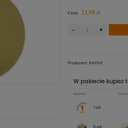
Darmowa wysyłk
11,98 zł
Cena:
-
+
Producent:
KAPAK
W pakiecie kupisz t
Wariant
Oszcz
1 szt.
5 szt.
-