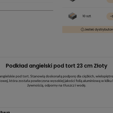
10 szt.
-
Jesteś dystrybuto
Podkład angielski pod tort 23 cm Złoty
gielskie pod tort. Stanowią doskonałą podporę dla ciężkich, wielopięt
iowej, która została powleczona wysokiej jakości folią aluminiową w kil
żywnością, odporny na tłuszcz i wodę.
stwa