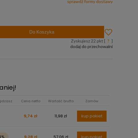
sprawdź formy dostawy
a już od 299 zł
Do Koszyka
Zyskujesz
22
pkt [
?
]
dodaj do przechowalni
aniej!
ędzasz
Cena netto
Wartość brutto
Zamów
9,74 zł
11,98 zł
kup pakiet
4%
9,28 zł
57,06 zł
kup pakiet