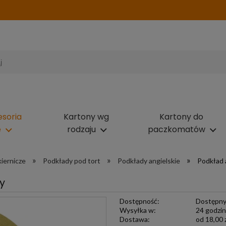
esoria
Kartony wg
Kartony do
e
rodzaju
paczkomatów
»
»
»
iernicze
Podkłady pod tort
Podkłady angielskie
Podkład 
ty
Dostępność:
Dostępn
Wysyłka w:
24 godzi
Dostawa:
od 18,00 