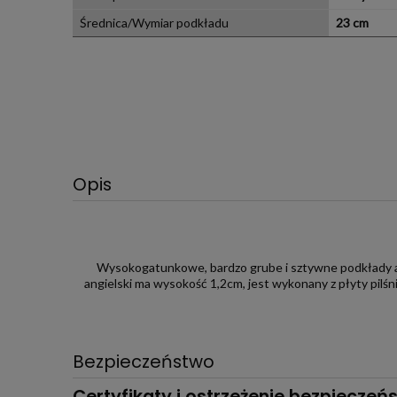
Średnica/Wymiar podkładu
23 cm
Opis
Wysokogatunkowe, bardzo grube i sztywne podkłady an
angielski ma wysokość 1,2cm, jest wykonany z płyty pilśn
Bezpieczeństwo
Certyfikaty i ostrzeżenie bezpieczeń