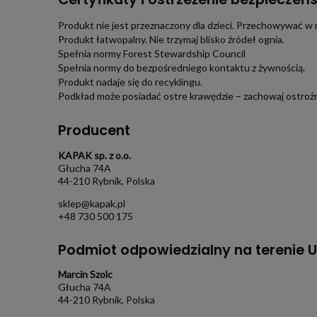
Produkt nie jest przeznaczony dla dzieci. Przechowywać w 
Produkt łatwopalny. Nie trzymaj blisko źródeł ognia.
Spełnia normy Forest Stewardship Council
Spełnia normy do bezpośredniego kontaktu z żywnością.
Produkt nadaje się do recyklingu.
Podkład może posiadać ostre krawędzie – zachowaj ostroż
Producent
KAPAK sp. z o.o.
Głucha 74A
44-210 Rybnik, Polska
sklep@kapak.pl
+48 730 500 175
Podmiot odpowiedzialny na terenie U
Marcin Szolc
Głucha 74A
44-210 Rybnik, Polska