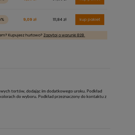
6%
9,09 zł
111,84 zł
kup pakiet
rem? Kupujesz hurtowo?
Zapytaj o warunki B2B.
rowych tortów, dodając im dodatkowego uroku. Podkład
ku kolorach do wyboru. Podkład przeznaczony do kontaktu z