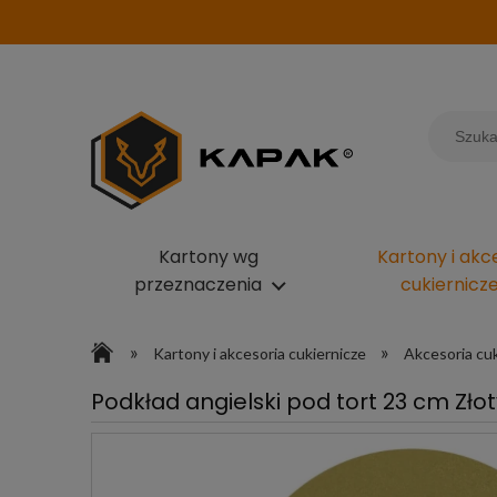
Kartony wg
Kartony i akc
przeznaczenia
cukiernicz
»
»
Kartony i akcesoria cukiernicze
Akcesoria cuk
Podkład angielski pod tort 23 cm Zło