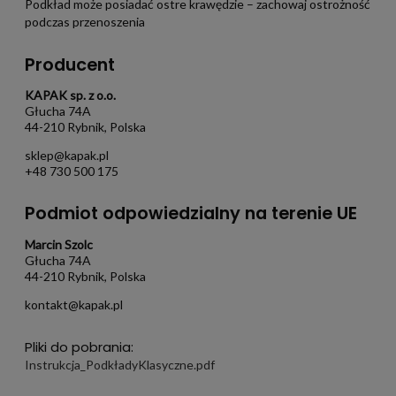
Podkład może posiadać ostre krawędzie – zachowaj ostrożność
podczas przenoszenia
Producent
KAPAK sp. z o.o.
Głucha 74A
44-210 Rybnik, Polska
sklep@kapak.pl
+48 730 500 175
Podmiot odpowiedzialny na terenie UE
Marcin Szolc
Głucha 74A
44-210 Rybnik, Polska
kontakt@kapak.pl
Pliki do pobrania:
Instrukcja_PodkładyKlasyczne.pdf