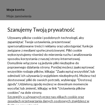
Moje konto
Moje zamówienia
Moje dane
Szanujemy Twoją prywatność
Ulubione
Zbieraj punkty za zakupy
Używamy plików cookie i podobnych technologii, aby
zapamiętać Twoje ustawienia, prezentować
spersonalizowane treści i reklamy oraz udostępniać funkcje
związane z mediami społecznościowymi. Pliki cookie
Informacje
wykorzystujemy również do mierzenia ruchu i analizowania
Kontakt
sposobu korzystania z naszej strony internetowej.
Domyślnie włączone są jedynie pliki niezbędne do
Regulamin
poprawnego działania strony. Poniżej możesz zaakceptować
Polityka prywatności
wszystkie rodzaje plików, klikając "Zaakceptuj wszystkie", lub
odmówić ich używania (z wyjątkiem niezbędnych). Możesz też
Metody wysyłki i płatności
dostosować pliki do swoich potrzeb, wybierając "Dostosuj
zgody". Udzieloną zgodę możesz w dowolnym momencie
Płatności odroczone PayPo
wycofać lub zmienić, klikając w link "Ustawienia plików
Zwroty i reklamacje
cookies" na dole strony.
Szczegóły o używanych przez nas plikach cookie oraz
Newsletter
zasadach przetwarzania danych osobowych znajdziesz w