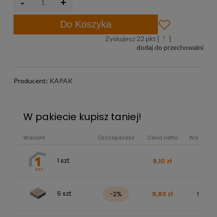
-
+
Do Koszyka
Zyskujesz
22
pkt [
?
]
dodaj do przechowalni
Producent:
KAPAK
W pakiecie kupisz taniej!
Wariant
Oszczędzasz
Cena netto
Wartość b
1 szt.
9,10 zł
11,19 z
5 szt.
-2%
8,83 zł
54,33 