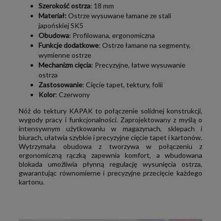
Szerokość ostrza
: 18 mm
Materiał:
Ostrze wysuwane łamane ze stali
japońskiej SK5
Obudowa
: Profilowana, ergonomiczna
Funkcje dodatkowe
: Ostrze łamane na segmenty,
wymienne ostrze
Mechanizm cięcia
: Precyzyjne, łatwe wysuwanie
ostrza
Zastosowanie
: Cięcie tapet, tektury, folii
Kolor
: Czerwony
Nóż do tektury KAPAK to połączenie solidnej konstrukcji,
wygody pracy i funkcjonalności. Zaprojektowany z myślą o
intensywnym użytkowaniu w magazynach, sklepach i
biurach, ułatwia szybkie i precyzyjne cięcie tapet i kartonów.
Wytrzymała obudowa z tworzywa w połączeniu z
ergonomiczną rączką zapewnia komfort, a wbudowana
blokada umożliwia płynną regulację wysunięcia ostrza,
gwarantując równomierne i precyzyjne przecięcie każdego
kartonu.