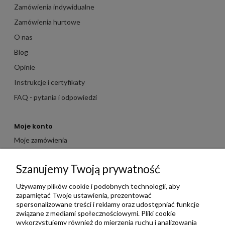
Zamówienia indywidualne
Zamówienia hurtowe
O nas
Blog
Opinie
Instrukcje i certyfikaty
FAQ - pytania i odpowiedzi
Moje konto
Moje zamówienia
Moje dane
Szanujemy Twoją prywatność
Ulubione
Zbieraj punkty za zakupy
Używamy plików cookie i podobnych technologii, aby
zapamiętać Twoje ustawienia, prezentować
spersonalizowane treści i reklamy oraz udostępniać funkcje
związane z mediami społecznościowymi. Pliki cookie
Informacje
wykorzystujemy również do mierzenia ruchu i analizowania