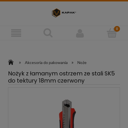
»
»
Akcesoria do pakowania
Noże
Nożyk z łamanym ostrzem ze stali SK5
do tektury 18mm czerwony