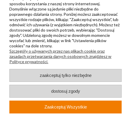
Kontakt
sposobu korzystania z naszej strony internetowej.
Domyślnie włączone są jedynie pliki niezbędne do
Regulamin
poprawnego działania strony. Poniżej możesz zaakceptować
Polityka prywatności
wszystkie rodzaje plików, klikając "Zaakceptuj wszystkie", lub
odmówić ich używania (z wyjątkiem niezbędnych). Możesz też
Metody wysyłki i płatności
dostosować pliki do swoich potrzeb, wybierając "Dostosuj
zgody". Udzieloną zgodę możesz w dowolnym momencie
Płatności odroczone PayPo
wycofać lub zmienić, klikając w link "Ustawienia plików
Zwroty i reklamacje
cookies" na dole strony.
Szczegóły o używanych przez nas plikach cookie oraz
Newsletter
zasadach przetwarzania danych osobowych znajdziesz w
Polityce prywatności.
Kontakt
zaakceptuj tylko niezbędne
+48 730 500 175
sklep@kapak.pl
dostosuj zgody
KAPAK Sp. z o. o.
Zaakceptuj Wszystkie
ul. Głucha 74A
44-210, Rybnik
NIP: PL6423193340