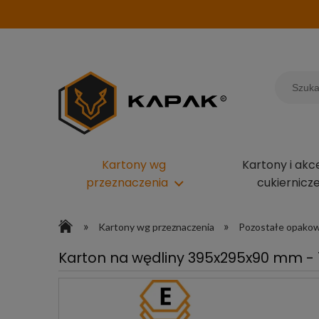
Kartony wg
Kartony i akc
przeznaczenia
cukiernicz
»
»
Kartony wg przeznaczenia
Pozostałe opako
Karton na wędliny 395x295x90 mm - 1