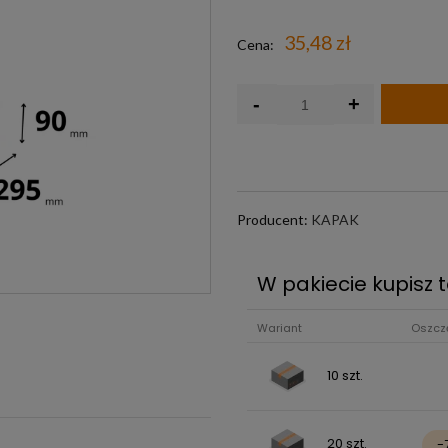
Darmowa wysyłka j
35,48 zł
Cena:
-
+
Producent:
KAPAK
W pakiecie kupisz t
Wariant
Oszcz
10 szt.
20 szt.
-