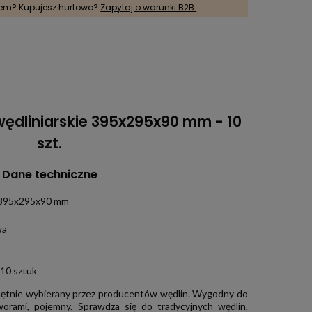
rem? Kupujesz hurtowo?
Zapytaj o warunki B2B.
ędliniarskie 395x295x90 mm - 10
szt.
Dane techniczne
): 395x295x90 mm
wa
10 sztuk
chętnie wybierany przez producentów wędlin. Wygodny do
worami, pojemny. Sprawdza się do tradycyjnych wędlin,