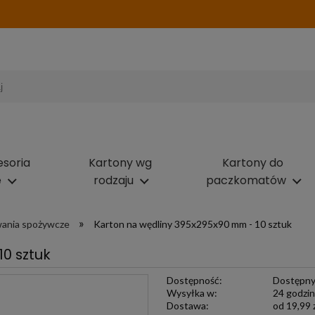
esoria
Kartony wg
Kartony do
e
rodzaju
paczkomatów
»
wania spożywcze
Karton na wędliny 395x295x90 mm - 10 sztuk
0 sztuk
Dostępność:
Dostępn
Wysyłka w:
24 godzi
Dostawa:
od 19,99 