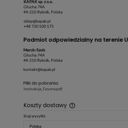
KAPAK sp. z o.o.
Głucha 74A
44-210 Rybnik, Polska
sklep@kapak.pl
+48 730 500 175
Podmiot odpowiedzialny na terenie U
Marcin Szolc
Głucha 74A
44-210 Rybnik, Polska
kontakt@kapak.pl
Pliki do pobrania:
Instrukcja_Fasony.pdf
Koszty dostawy
Kraj wysyłki:
Darmowa wysyłka już od 299 