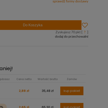
sprawdź formy dostawy
uż od 299 zł
Do Koszyka
Zyskujesz
70
pkt [
?
]
dodaj do przechowalni
aniej!
ędzasz
Cena netto
Wartość brutto
Zamów
2,88 zł
35,48 zł
kup pakiet
7%
2,65 zł
65,30 zł
kup pakiet