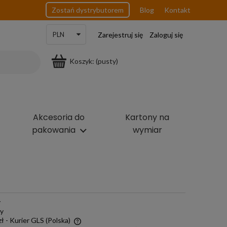
Zostań dystrybutorem
Blog
Kontakt
Zarejestruj się
Zaloguj się
Koszyk:
(pusty)
Akcesoria do
Kartony na
pakowania
wymiar
y
ny
zł
- Kurier GLS
(Polska)