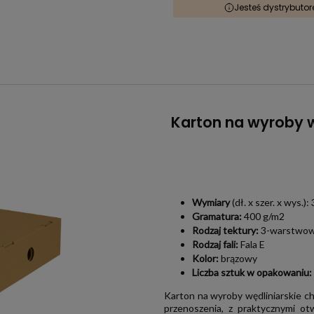
Jesteś dystrybuto
Karton na wyroby w
Wymiary
(dł. x szer. x wys.
Gramatura:
400 g/m2
Rodzaj tektury:
3-warstwo
Rodzaj fali:
Fala E
Kolor:
brązowy
Liczba sztuk w opakowaniu:
Karton na wyroby wędliniarskie 
przenoszenia, z praktycznymi ot