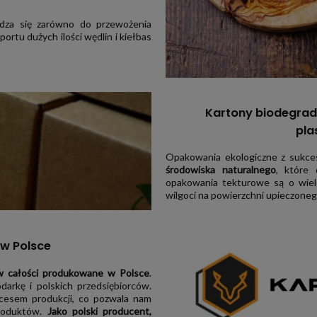
wdza się zarówno do przewożenia
ortu dużych ilości wędlin i kiełbas
Kartony biodegrad
pla
Opakowania ekologiczne z sukce
środowiska naturalnego
, które
opakowania tekturowe są o wiel
wilgoci na powierzchni upieczoneg
w Polsce
 w całości produkowane w Polsce
.
arkę i polskich przedsiębiorców.
ocesem produkcji, co pozwala nam
produktów.
Jako polski producent,