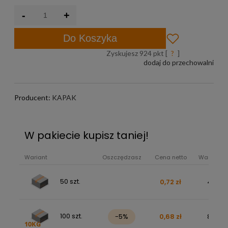
-
+
Do Koszyka
Zyskujesz
924
pkt [
?
]
dodaj do przechowalni
Producent:
KAPAK
W pakiecie kupisz taniej!
Wariant
Oszczędzasz
Cena netto
Wartość b
50 szt.
0,72 zł
43,98 
100 szt.
-5%
0,68 zł
83,26 