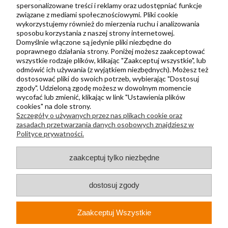
spersonalizowane treści i reklamy oraz udostępniać funkcje
związane z mediami społecznościowymi. Pliki cookie
Informacje
wykorzystujemy również do mierzenia ruchu i analizowania
Kontakt
sposobu korzystania z naszej strony internetowej.
Domyślnie włączone są jedynie pliki niezbędne do
Regulamin
poprawnego działania strony. Poniżej możesz zaakceptować
Polityka prywatności
wszystkie rodzaje plików, klikając "Zaakceptuj wszystkie", lub
odmówić ich używania (z wyjątkiem niezbędnych). Możesz też
Metody wysyłki i płatności
dostosować pliki do swoich potrzeb, wybierając "Dostosuj
zgody". Udzieloną zgodę możesz w dowolnym momencie
Płatności odroczone PayPo
wycofać lub zmienić, klikając w link "Ustawienia plików
Zwroty i reklamacje
cookies" na dole strony.
Szczegóły o używanych przez nas plikach cookie oraz
Newsletter
zasadach przetwarzania danych osobowych znajdziesz w
Polityce prywatności.
Kontakt
zaakceptuj tylko niezbędne
+48 730 500 175
sklep@kapak.pl
dostosuj zgody
KAPAK Sp. z o. o.
Zaakceptuj Wszystkie
ul. Głucha 74A