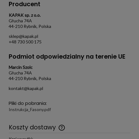
Producent
KAPAK sp. z o.o.
Głucha 74A
44-210 Rybnik, Polska
sklep@kapak.pl
+48 730 500 175
Podmiot odpowiedzialny na terenie UE
Marcin Szolc
Głucha 74A
44-210 Rybnik, Polska
kontakt@kapak.pl
Pliki do pobrania:
Instrukcja_Fasony.pdf
Koszty dostawy
Darmowa wysyłka już od 299 zł
Kraj wysyłki: