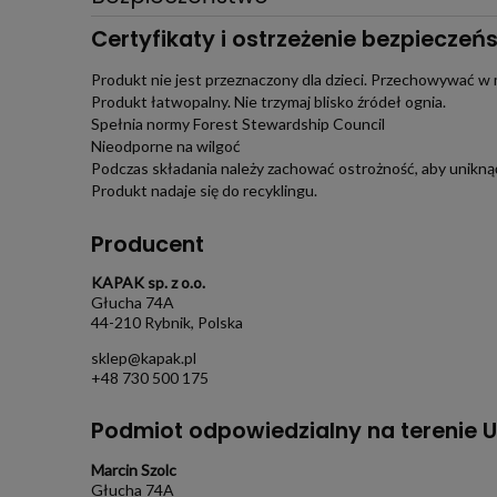
Certyfikaty i ostrzeżenie bezpieczeń
Produkt nie jest przeznaczony dla dzieci. Przechowywać w 
Produkt łatwopalny. Nie trzymaj blisko źródeł ognia.
Spełnia normy Forest Stewardship Council
Nieodporne na wilgoć
Podczas składania należy zachować ostrożność, aby uniknąć
Produkt nadaje się do recyklingu.
Producent
KAPAK sp. z o.o.
Głucha 74A
44-210 Rybnik, Polska
sklep@kapak.pl
+48 730 500 175
Podmiot odpowiedzialny na terenie U
Marcin Szolc
Głucha 74A