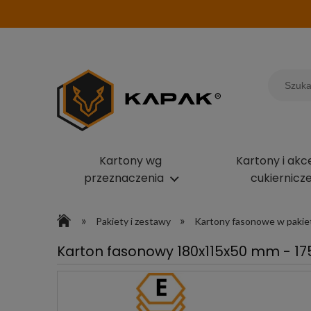
Kartony wg
Kartony i akc
przeznaczenia
cukiernicz
»
»
Pakiety i zestawy
Kartony fasonowe w pakie
Karton fasonowy 180x115x50 mm - 175