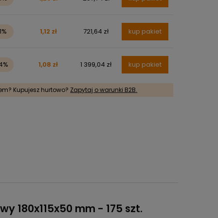
11%
1,12 zł
721,64 zł
kup pakiet
14%
1,08 zł
1 399,04 zł
kup pakiet
rem? Kupujesz hurtowo?
Zapytaj o warunki B2B.
wy 180x115x50 mm - 175 szt.