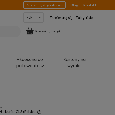
Zostań dystrybutorem
Blog
Kontakt
Zarejestruj się
Zaloguj się
Koszyk:
(pusty)
Akcesoria do
Kartony na
pakowania
wymiar
y
ny
zł
- Kurier GLS
(Polska)