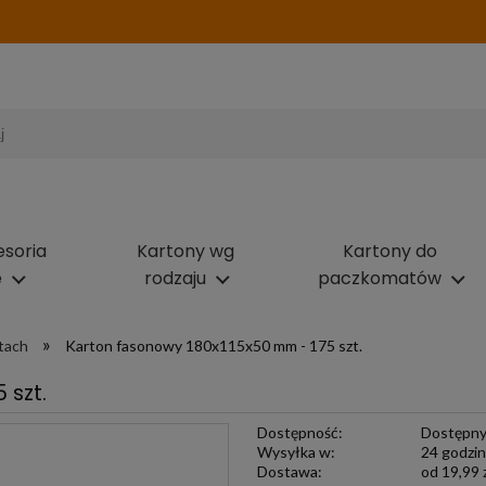
esoria
Kartony wg
Kartony do
e
rodzaju
paczkomatów
»
tach
Karton fasonowy 180x115x50 mm - 175 szt.
 szt.
Dostępność:
Dostępn
Wysyłka w:
24 godzi
Dostawa:
od 19,99 