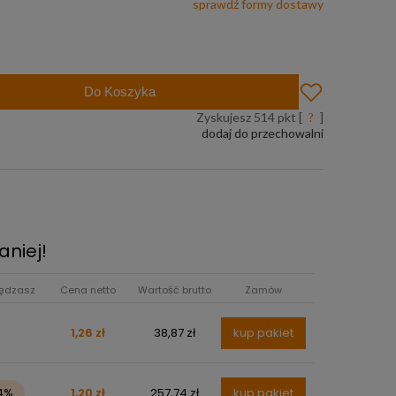
sprawdź formy dostawy
uż od 299 zł
Do Koszyka
Zyskujesz
514
pkt [
?
]
dodaj do przechowalni
aniej!
ędzasz
Cena netto
Wartość brutto
Zamów
1,26 zł
38,87 zł
kup pakiet
4%
1,20 zł
257,74 zł
kup pakiet