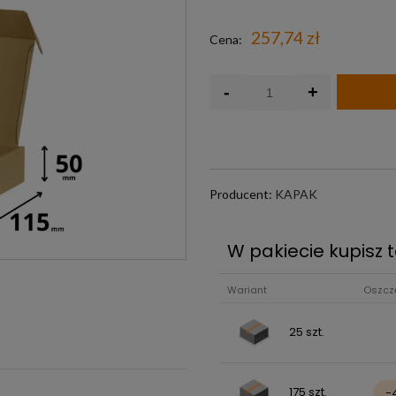
Darmowa wysyłka j
257,74 zł
Cena:
-
+
Producent:
KAPAK
W pakiecie kupisz t
Wariant
Oszcz
25 szt.
175 szt.
-