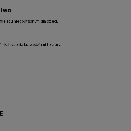
stwa
miejscu niedostępnym dla dzieci.
 skaleczenia krawędziami tektury.
E