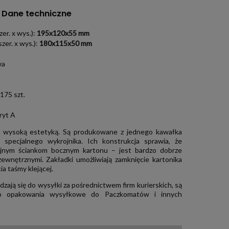
Dane techniczne
er. x wys.):
195x120x55
mm
zer. x wys.):
180x115x50
mm
wa
175 szt.
ryt A
ę wysoką estetyką. Są produkowane z jednego kawałka
specjalnego wykrojnika. Ich konstrukcja sprawia, że
ójnym ściankom bocznym kartonu – jest bardzo dobrze
ewnętrznymi. Zakładki umożliwiają zamknięcie kartonika
a taśmy klejącej.
ają się do wysyłki za pośrednictwem firm kurierskich, są
ko opakowania wysyłkowe do Paczkomatów i innych