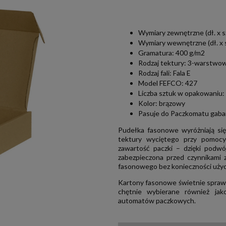
Wymiary zewnętrzne (dł. x sz
Wymiary wewnętrzne (dł. x s
Gramatura: 400 g/m2
Rodzaj tektury: 3-warstwo
Rodzaj fali: Fala E
Model FEFCO: 427
Liczba sztuk w opakowaniu: 
Kolor: brązowy
Pasuje do Paczkomatu gaba
Pudełka fasonowe wyróżniają si
tektury wyciętego przy pomocy 
zawartość paczki – dzięki podw
zabezpieczona przed czynnikami z
fasonowego bez konieczności użyci
Kartony fasonowe świetnie sprawdz
chętnie wybierane również ja
automatów paczkowych.