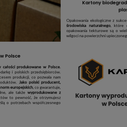
Kartony biodegrad
pla
Opakowania ekologiczne z sukce
środowiska naturalnego
, które
opakowania tekturowe są o wiel
wilgoci na powierzchni upieczoneg
w Polsce
w całości produkowane w Polsce
.
arkę i polskich przedsiębiorców.
ocesem produkcji, co pozwala nam
produktów.
Jako polski producent,
 norm europejskich
, co gwarantuje,
alne, ale także
wyprodukowane z
tów to pewność, że otrzymujesz
myślą o potrzebach współczesnego