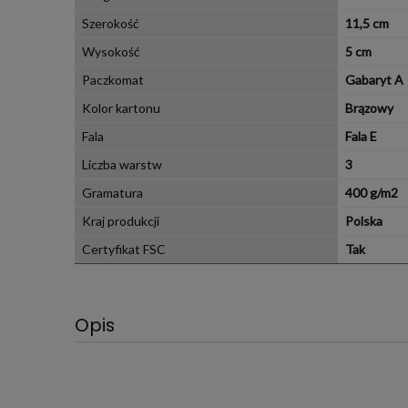
Szerokość
11,5 cm
Wysokość
5 cm
Paczkomat
Gabaryt A
Kolor kartonu
Brązowy
Fala
Fala E
Liczba warstw
3
Gramatura
400 g/m2
Kraj produkcji
Polska
Certyfikat FSC
Tak
Opis