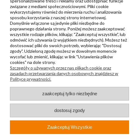
spersonalizowane treści i reklamy oraz udostępniać funkcje
związane z mediami społecznościowymi. Pliki cookie
Informacje
wykorzystujemy również do mierzenia ruchu i analizowania
Kontakt
sposobu korzystania z naszej strony internetowej.
Domyślnie włączone są jedynie pliki niezbędne do
Regulamin
poprawnego działania strony. Poniżej możesz zaakceptować
Polityka prywatności
wszystkie rodzaje plików, klikając "Zaakceptuj wszystkie", lub
odmówić ich używania (z wyjątkiem niezbędnych). Możesz też
Metody wysyłki i płatności
dostosować pliki do swoich potrzeb, wybierając "Dostosuj
zgody". Udzieloną zgodę możesz w dowolnym momencie
Płatności odroczone PayPo
wycofać lub zmienić, klikając w link "Ustawienia plików
Zwroty i reklamacje
cookies" na dole strony.
Szczegóły o używanych przez nas plikach cookie oraz
Newsletter
zasadach przetwarzania danych osobowych znajdziesz w
Polityce prywatności.
Kontakt
zaakceptuj tylko niezbędne
+48 730 500 175
sklep@kapak.pl
dostosuj zgody
KAPAK Sp. z o. o.
Zaakceptuj Wszystkie
ul. Głucha 74A
44-210, Rybnik