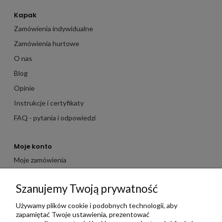
Kapak
Zamówienia indywidualne
Zamówienia hurtowe
O nas
Blog
Opinie
Instrukcje i certyfikaty
FAQ - pytania i odpowiedzi
Moje konto
Moje zamówienia
Moje dane
Szanujemy Twoją prywatność
Ulubione
Zbieraj punkty za zakupy
Używamy plików cookie i podobnych technologii, aby
zapamiętać Twoje ustawienia, prezentować