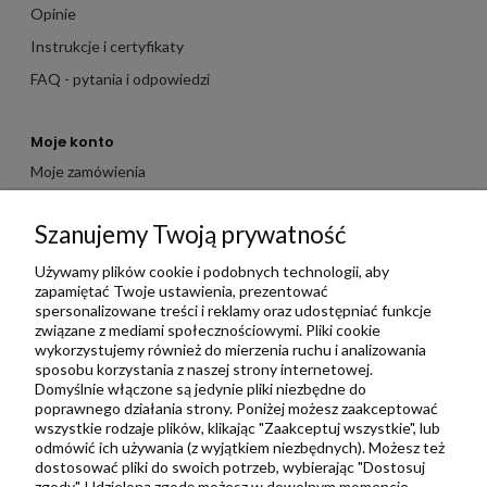
Opinie
Instrukcje i certyfikaty
FAQ - pytania i odpowiedzi
Moje konto
Moje zamówienia
Moje dane
Szanujemy Twoją prywatność
Ulubione
Zbieraj punkty za zakupy
Używamy plików cookie i podobnych technologii, aby
zapamiętać Twoje ustawienia, prezentować
spersonalizowane treści i reklamy oraz udostępniać funkcje
związane z mediami społecznościowymi. Pliki cookie
Informacje
wykorzystujemy również do mierzenia ruchu i analizowania
Kontakt
sposobu korzystania z naszej strony internetowej.
Domyślnie włączone są jedynie pliki niezbędne do
Regulamin
poprawnego działania strony. Poniżej możesz zaakceptować
Polityka prywatności
wszystkie rodzaje plików, klikając "Zaakceptuj wszystkie", lub
odmówić ich używania (z wyjątkiem niezbędnych). Możesz też
Metody wysyłki i płatności
dostosować pliki do swoich potrzeb, wybierając "Dostosuj
zgody". Udzieloną zgodę możesz w dowolnym momencie