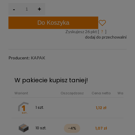
-
+
Do Koszyka
Zyskujesz
26
pkt [
?
]
dodaj do przechowalni
Producent:
KAPAK
W pakiecie kupisz taniej!
Wariant
Oszczędzasz
Cena netto
Wartość b
1 szt.
1,12 zł
1,38 z
10 szt.
-4%
1,07 zł
13,15 z