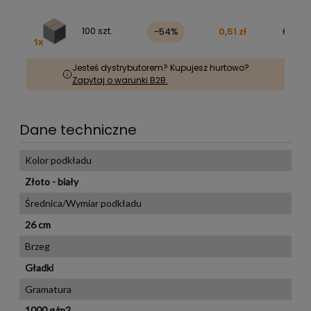
100 szt.
-54%
0,51 zł
62,47 
Jesteś dystrybutorem? Kupujesz hurtowo?
Zapytaj o warunki B2B.
Dane techniczne
Kolor podkładu
Złoto - biały
Średnica/Wymiar podkładu
26 cm
Brzeg
Gładki
Gramatura
1000 g/m2