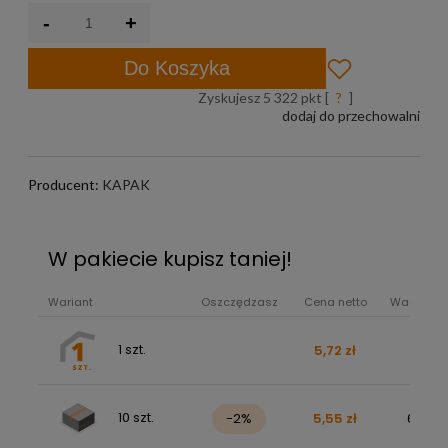
-
+
Do Koszyka
Zyskujesz
5 322
pkt [
?
]
dodaj do przechowalni
Producent:
KAPAK
W pakiecie kupisz taniej!
Wariant
Oszczędzasz
Cena netto
Wartość b
1 szt.
5,72 zł
7,03 z
10 szt.
-2%
5,55 zł
68,23 