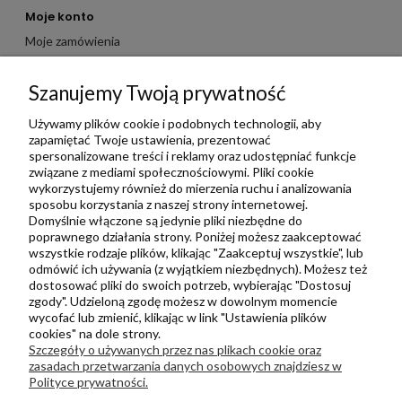
Moje konto
Moje zamówienia
Moje dane
Szanujemy Twoją prywatność
Ulubione
Zbieraj punkty za zakupy
Używamy plików cookie i podobnych technologii, aby
zapamiętać Twoje ustawienia, prezentować
spersonalizowane treści i reklamy oraz udostępniać funkcje
związane z mediami społecznościowymi. Pliki cookie
Informacje
wykorzystujemy również do mierzenia ruchu i analizowania
Kontakt
sposobu korzystania z naszej strony internetowej.
Domyślnie włączone są jedynie pliki niezbędne do
Regulamin
poprawnego działania strony. Poniżej możesz zaakceptować
Polityka prywatności
wszystkie rodzaje plików, klikając "Zaakceptuj wszystkie", lub
odmówić ich używania (z wyjątkiem niezbędnych). Możesz też
Metody wysyłki i płatności
dostosować pliki do swoich potrzeb, wybierając "Dostosuj
zgody". Udzieloną zgodę możesz w dowolnym momencie
Płatności odroczone PayPo
wycofać lub zmienić, klikając w link "Ustawienia plików
Zwroty i reklamacje
cookies" na dole strony.
Szczegóły o używanych przez nas plikach cookie oraz
Newsletter
zasadach przetwarzania danych osobowych znajdziesz w
Polityce prywatności.