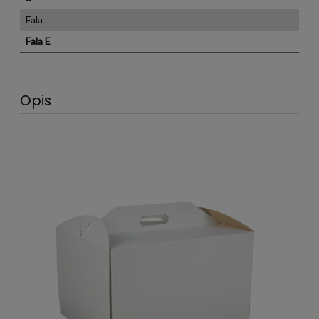
Fala
Fala E
Opis