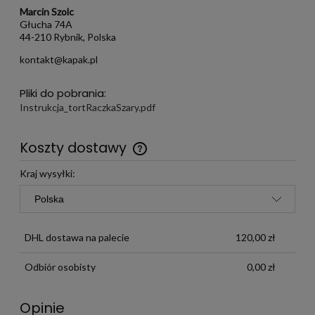
Marcin Szolc
Głucha 74A
44-210 Rybnik, Polska
kontakt@kapak.pl
Pliki do pobrania:
Instrukcja_tortRaczkaSzary.pdf
Koszty dostawy
Darmowa wysyłka już od 299 zł
Kraj wysyłki:
DHL dostawa na palecie
120,00 zł
Odbiór osobisty
0,00 zł
Opinie