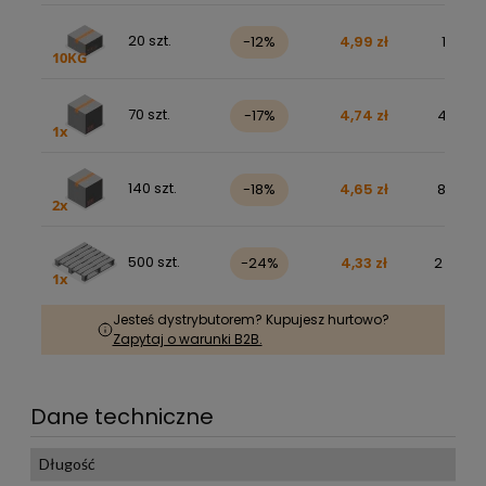
20 szt.
-12%
4,99 zł
122,81 
70 szt.
-17%
4,74 zł
408,33 
140 szt.
-18%
4,65 zł
800,33 
500 szt.
-24%
4,33 zł
2 661,08
Jesteś dystrybutorem? Kupujesz hurtowo?
Zapytaj o warunki B2B.
Dane techniczne
Długość