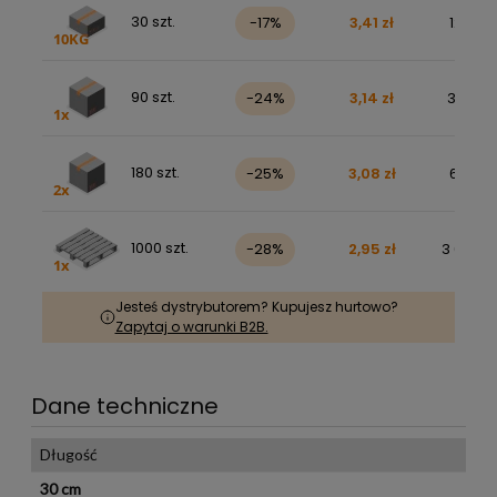
30 szt.
-17%
3,41 zł
125,90 
90 szt.
-24%
3,14 zł
347,48 
180 szt.
-25%
3,08 zł
681,06 
1000 szt.
-28%
2,95 zł
3 633,85
Jesteś dystrybutorem? Kupujesz hurtowo?
Zapytaj o warunki B2B.
Dane techniczne
Długość
30 cm