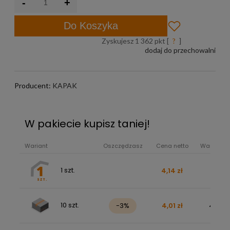
-
+
Do Koszyka
Zyskujesz
1 362
pkt [
?
]
dodaj do przechowalni
Producent:
KAPAK
W pakiecie kupisz taniej!
Wariant
Oszczędzasz
Cena netto
Wartość b
1 szt.
4,14 zł
5,09 z
10 szt.
-3%
4,01 zł
49,37 