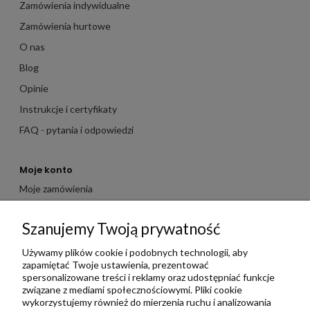
Zamówienia indywidualne
Zamówienia hurtowe
O nas
Blog
Opinie
Instrukcje i certyfikaty
FAQ - pytania i odpowiedzi
Moje konto
Moje zamówienia
Moje dane
Szanujemy Twoją prywatność
Ulubione
Zbieraj punkty za zakupy
Używamy plików cookie i podobnych technologii, aby
zapamiętać Twoje ustawienia, prezentować
spersonalizowane treści i reklamy oraz udostępniać funkcje
związane z mediami społecznościowymi. Pliki cookie
Informacje
wykorzystujemy również do mierzenia ruchu i analizowania
Kontakt