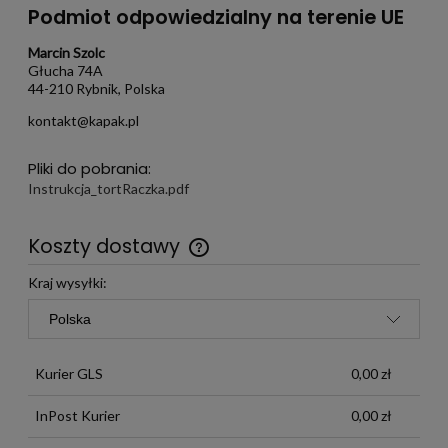
Podmiot odpowiedzialny na terenie UE
Marcin Szolc
Głucha 74A
44-210 Rybnik, Polska
kontakt@kapak.pl
Pliki do pobrania:
Instrukcja_tortRaczka.pdf
Koszty dostawy
Darmowa wysyłka już od 299 zł
Kraj wysyłki:
Kurier GLS
0,00 zł
InPost Kurier
0,00 zł