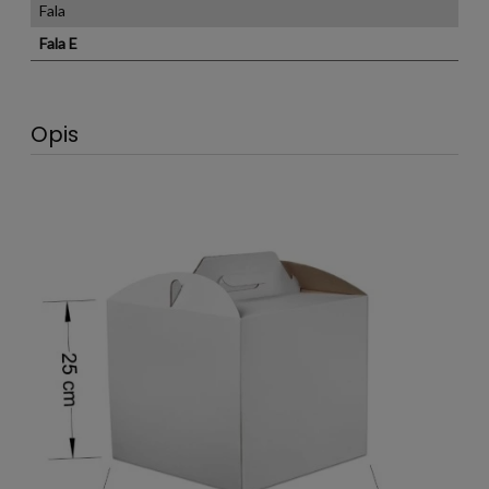
Fala
Fala E
Opis