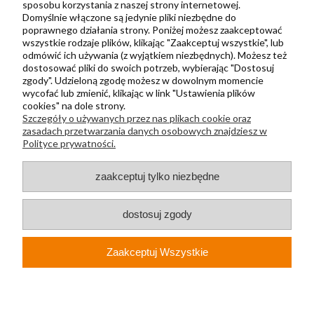
sposobu korzystania z naszej strony internetowej.
Domyślnie włączone są jedynie pliki niezbędne do
Regulamin
poprawnego działania strony. Poniżej możesz zaakceptować
Polityka prywatności
wszystkie rodzaje plików, klikając "Zaakceptuj wszystkie", lub
odmówić ich używania (z wyjątkiem niezbędnych). Możesz też
Metody wysyłki i płatności
dostosować pliki do swoich potrzeb, wybierając "Dostosuj
zgody". Udzieloną zgodę możesz w dowolnym momencie
Płatności odroczone PayPo
wycofać lub zmienić, klikając w link "Ustawienia plików
Zwroty i reklamacje
cookies" na dole strony.
Szczegóły o używanych przez nas plikach cookie oraz
Newsletter
zasadach przetwarzania danych osobowych znajdziesz w
Polityce prywatności.
Kontakt
zaakceptuj tylko niezbędne
+48 730 500 175
sklep@kapak.pl
dostosuj zgody
KAPAK Sp. z o. o.
Zaakceptuj Wszystkie
ul. Głucha 74A
44-210, Rybnik
NIP: PL6423193340