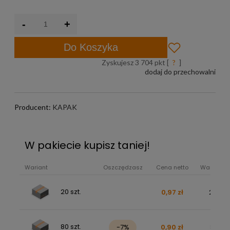
-
+
Do Koszyka
Zyskujesz
3 704
pkt [
?
]
dodaj do przechowalni
Producent:
KAPAK
W pakiecie kupisz taniej!
Wariant
Oszczędzasz
Cena netto
Wartość b
20 szt.
0,97 zł
23,90 
80 szt.
-7%
0,90 zł
88,10 z