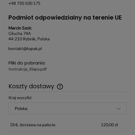
+48 730 500 175
Podmiot odpowiedzialny na terenie UE
Marcin Szolc
Głucha 74A
44-210 Rybnik, Polska
kontakt@kapak.pl
Pliki do pobrania:
Instrukcja_Klapy.pdf
Koszty dostawy
Darmowa wysyłka już od 299 zł
Kraj wysyłki:
DHL dostawa na palecie
120,00 zł