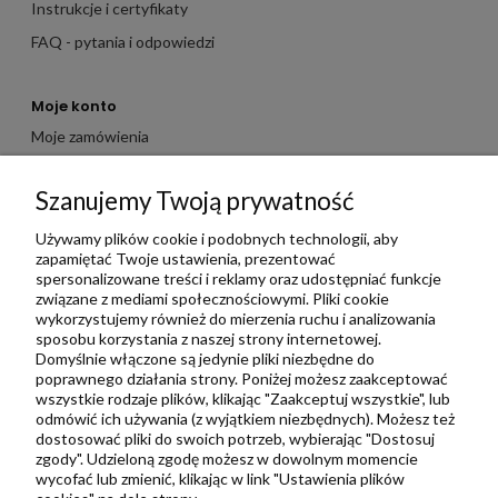
Instrukcje i certyfikaty
FAQ - pytania i odpowiedzi
Moje konto
Moje zamówienia
Moje dane
Szanujemy Twoją prywatność
Ulubione
Zbieraj punkty za zakupy
Używamy plików cookie i podobnych technologii, aby
zapamiętać Twoje ustawienia, prezentować
spersonalizowane treści i reklamy oraz udostępniać funkcje
związane z mediami społecznościowymi. Pliki cookie
Informacje
wykorzystujemy również do mierzenia ruchu i analizowania
Kontakt
sposobu korzystania z naszej strony internetowej.
Domyślnie włączone są jedynie pliki niezbędne do
Regulamin
poprawnego działania strony. Poniżej możesz zaakceptować
Polityka prywatności
wszystkie rodzaje plików, klikając "Zaakceptuj wszystkie", lub
odmówić ich używania (z wyjątkiem niezbędnych). Możesz też
Metody wysyłki i płatności
dostosować pliki do swoich potrzeb, wybierając "Dostosuj
zgody". Udzieloną zgodę możesz w dowolnym momencie
Płatności odroczone PayPo
wycofać lub zmienić, klikając w link "Ustawienia plików
Zwroty i reklamacje