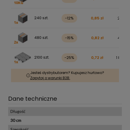
240 szt.
-12%
0,85 zł
251,88 
480 szt.
-15%
0,82 zł
485,17 
2100 szt.
-25%
0,72 zł
1 852,53
Jesteś dystrybutorem? Kupujesz hurtowo?
Zapytaj o warunki B2B.
Dane techniczne
Długość
30 cm
Szerokość