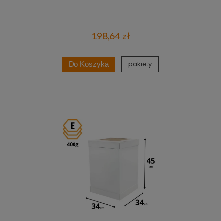
198,64 zł
pakiety
Do Koszyka