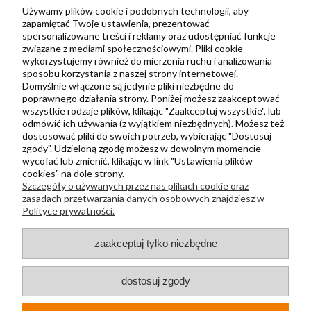
Zbieraj punkty za zakupy
Używamy plików cookie i podobnych technologii, aby
zapamiętać Twoje ustawienia, prezentować
spersonalizowane treści i reklamy oraz udostępniać funkcje
związane z mediami społecznościowymi. Pliki cookie
Informacje
wykorzystujemy również do mierzenia ruchu i analizowania
Kontakt
sposobu korzystania z naszej strony internetowej.
Domyślnie włączone są jedynie pliki niezbędne do
Regulamin
poprawnego działania strony. Poniżej możesz zaakceptować
Polityka prywatności
wszystkie rodzaje plików, klikając "Zaakceptuj wszystkie", lub
odmówić ich używania (z wyjątkiem niezbędnych). Możesz też
Metody wysyłki i płatności
dostosować pliki do swoich potrzeb, wybierając "Dostosuj
zgody". Udzieloną zgodę możesz w dowolnym momencie
Płatności odroczone PayPo
wycofać lub zmienić, klikając w link "Ustawienia plików
Zwroty i reklamacje
cookies" na dole strony.
Szczegóły o używanych przez nas plikach cookie oraz
Newsletter
zasadach przetwarzania danych osobowych znajdziesz w
Polityce prywatności.
Kontakt
zaakceptuj tylko niezbędne
+48 730 500 175
sklep@kapak.pl
dostosuj zgody