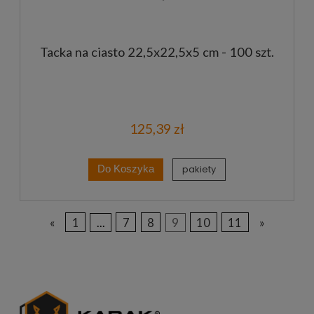
Tacka na ciasto 22,5x22,5x5 cm - 100 szt.
125,39 zł
pakiety
Do Koszyka
«
1
...
7
8
9
10
11
»