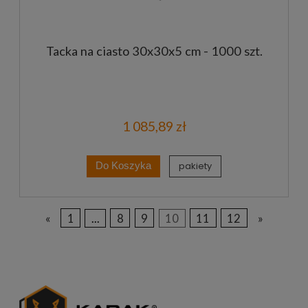
Tacka na ciasto 30x30x5 cm - 1000 szt.
1 085,89 zł
pakiety
Do Koszyka
«
1
...
8
9
10
11
12
»