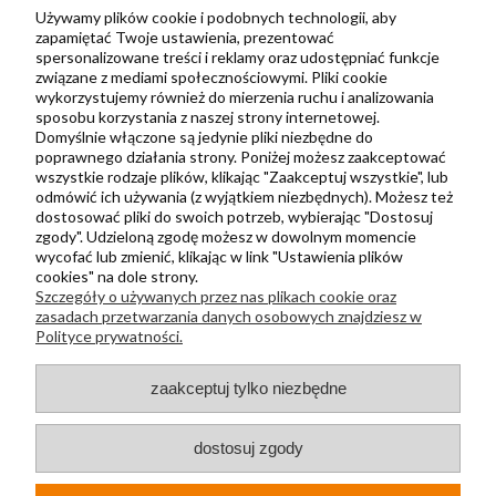
Zbieraj punkty za zakupy
Używamy plików cookie i podobnych technologii, aby
zapamiętać Twoje ustawienia, prezentować
spersonalizowane treści i reklamy oraz udostępniać funkcje
związane z mediami społecznościowymi. Pliki cookie
Informacje
wykorzystujemy również do mierzenia ruchu i analizowania
Kontakt
sposobu korzystania z naszej strony internetowej.
Domyślnie włączone są jedynie pliki niezbędne do
Regulamin
poprawnego działania strony. Poniżej możesz zaakceptować
Polityka prywatności
wszystkie rodzaje plików, klikając "Zaakceptuj wszystkie", lub
odmówić ich używania (z wyjątkiem niezbędnych). Możesz też
Metody wysyłki i płatności
dostosować pliki do swoich potrzeb, wybierając "Dostosuj
zgody". Udzieloną zgodę możesz w dowolnym momencie
Płatności odroczone PayPo
wycofać lub zmienić, klikając w link "Ustawienia plików
Zwroty i reklamacje
cookies" na dole strony.
Szczegóły o używanych przez nas plikach cookie oraz
Newsletter
zasadach przetwarzania danych osobowych znajdziesz w
Polityce prywatności.
Kontakt
zaakceptuj tylko niezbędne
+48 730 500 175
sklep@kapak.pl
dostosuj zgody