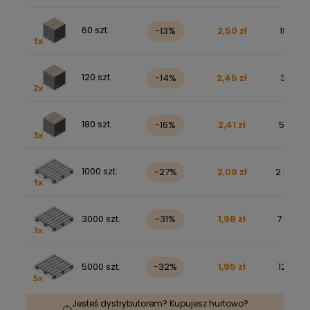
60 szt.
-13%
2,50 zł
184,34 
120 szt.
-14%
2,45 zł
361,99 
180 szt.
-16%
2,41 zł
532,94 
1000 szt.
-27%
2,08 zł
2 560,68
3000 szt.
-31%
1,98 zł
7 316,74
5000 szt.
-32%
1,95 zł
12 011,91
Jesteś dystrybutorem? Kupujesz hurtowo?