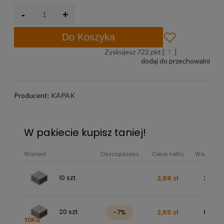
-
+
Do Koszyka
Zyskujesz
722
pkt [
?
]
dodaj do przechowalni
Producent:
KAPAK
W pakiecie kupisz taniej!
Wariant
Oszczędzasz
Cena netto
Wartość b
10 szt.
2,88 zł
35,48 
20 szt.
-7%
2,65 zł
65,30 