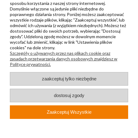
Kontakt
sposobu korzystania z naszej strony internetowej.
Domyślnie włączone są jedynie pliki niezbędne do
Regulamin
poprawnego działania strony. Poniżej możesz zaakceptować
Polityka prywatności
wszystkie rodzaje plików, klikając "Zaakceptuj wszystkie", lub
odmówić ich używania (z wyjątkiem niezbędnych). Możesz też
Metody wysyłki i płatności
dostosować pliki do swoich potrzeb, wybierając "Dostosuj
zgody". Udzieloną zgodę możesz w dowolnym momencie
Płatności odroczone PayPo
wycofać lub zmienić, klikając w link "Ustawienia plików
Zwroty i reklamacje
cookies" na dole strony.
Szczegóły o używanych przez nas plikach cookie oraz
Newsletter
zasadach przetwarzania danych osobowych znajdziesz w
Polityce prywatności.
Kontakt
zaakceptuj tylko niezbędne
+48 730 500 175
sklep@kapak.pl
dostosuj zgody
KAPAK Sp. z o. o.
Zaakceptuj Wszystkie
ul. Głucha 74A
44-210, Rybnik
NIP: PL6423193340