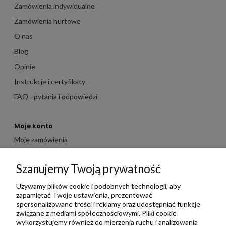
Zamówienia indywidualne
Zamówienia hurtowe
O nas
Blog
Opinie
Instrukcje i certyfikaty
FAQ - pytania i odpowiedzi
Moje konto
Moje zamówienia
Moje dane
Szanujemy Twoją prywatność
Ulubione
Zbieraj punkty za zakupy
Używamy plików cookie i podobnych technologii, aby
zapamiętać Twoje ustawienia, prezentować
spersonalizowane treści i reklamy oraz udostępniać funkcje
związane z mediami społecznościowymi. Pliki cookie
Informacje
wykorzystujemy również do mierzenia ruchu i analizowania