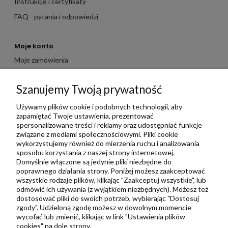
Instrukcje i certyfikaty
FAQ - pytania i odpowiedzi
Moje konto
Moje zamówienia
Moje dane
Szanujemy Twoją prywatność
Ulubione
Zbieraj punkty za zakupy
Używamy plików cookie i podobnych technologii, aby
zapamiętać Twoje ustawienia, prezentować
spersonalizowane treści i reklamy oraz udostępniać funkcje
związane z mediami społecznościowymi. Pliki cookie
Informacje
wykorzystujemy również do mierzenia ruchu i analizowania
Kontakt
sposobu korzystania z naszej strony internetowej.
Domyślnie włączone są jedynie pliki niezbędne do
Regulamin
poprawnego działania strony. Poniżej możesz zaakceptować
Polityka prywatności
wszystkie rodzaje plików, klikając "Zaakceptuj wszystkie", lub
odmówić ich używania (z wyjątkiem niezbędnych). Możesz też
Metody wysyłki i płatności
dostosować pliki do swoich potrzeb, wybierając "Dostosuj
zgody". Udzieloną zgodę możesz w dowolnym momencie
Płatności odroczone PayPo
wycofać lub zmienić, klikając w link "Ustawienia plików
Zwroty i reklamacje
cookies" na dole strony.