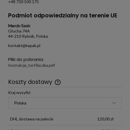
+48 730 500 175
Podmiot odpowiedzialny na terenie UE
Marcin Szolc
Głucha 74A
44-210 Rybnik, Polska
kontakt@kapak.pl
Pliki do pobrania:
Instrukcja_tortRaczka.pdf
Koszty dostawy
Darmowa wysyłka już od 299 zł
Kraj wysyłki:
DHL dostawa na palecie
120,00 zł