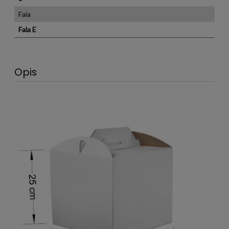
Fala
Fala E
Opis