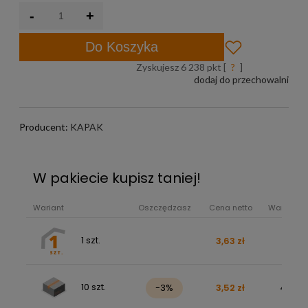
-
+
Do Koszyka
Zyskujesz
6 238
pkt [
?
]
dodaj do przechowalni
Producent:
KAPAK
W pakiecie kupisz taniej!
Wariant
Oszczędzasz
Cena netto
Wartość b
1 szt.
3,63 zł
4,46 z
10 szt.
-3%
3,52 zł
43,26 