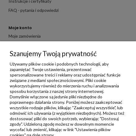
Instrukcje i certyfikaty
FAQ - pytania i odpowiedzi
Moje konto
Moje zamówienia
Moje dane
Szanujemy Twoją prywatność
Ulubione
Zbieraj punkty za zakupy
Używamy plików cookie i podobnych technologii, aby
zapamiętać Twoje ustawienia, prezentować
spersonalizowane treści i reklamy oraz udostępniać funkcje
związane z mediami społecznościowymi. Pliki cookie
Informacje
wykorzystujemy również do mierzenia ruchu i analizowania
Kontakt
sposobu korzystania z naszej strony internetowej.
Domyślnie włączone są jedynie pliki niezbędne do
Regulamin
poprawnego działania strony. Poniżej możesz zaakceptować
Polityka prywatności
wszystkie rodzaje plików, klikając "Zaakceptuj wszystkie", lub
odmówić ich używania (z wyjątkiem niezbędnych). Możesz też
Metody wysyłki i płatności
dostosować pliki do swoich potrzeb, wybierając "Dostosuj
zgody". Udzieloną zgodę możesz w dowolnym momencie
Płatności odroczone PayPo
wycofać lub zmienić, klikając w link "Ustawienia plików
Zwroty i reklamacje
cookies" na dole strony.