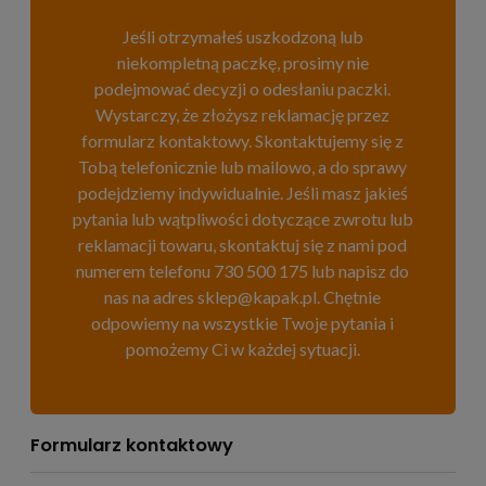
Jeśli otrzymałeś uszkodzoną lub
niekompletną paczkę, prosimy nie
podejmować decyzji o odesłaniu paczki.
Wystarczy, że złożysz reklamację przez
formularz kontaktowy. Skontaktujemy się z
Tobą telefonicznie lub mailowo, a do sprawy
podejdziemy indywidualnie. Jeśli masz jakieś
pytania lub wątpliwości dotyczące zwrotu lub
reklamacji towaru, skontaktuj się z nami pod
numerem telefonu 730 500 175 lub napisz do
nas na adres sklep@kapak.pl. Chętnie
odpowiemy na wszystkie Twoje pytania i
pomożemy Ci w każdej sytuacji.
Formularz kontaktowy