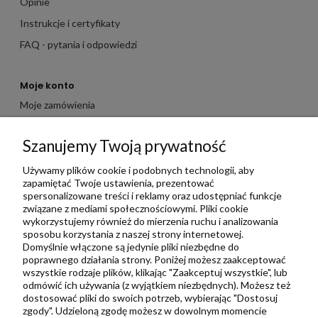
Opinie
Instrukcje i certyfikaty
FAQ - pytania i odpowiedzi
Moje konto
Moje zamówienia
Moje dane
Szanujemy Twoją prywatność
Ulubione
Zbieraj punkty za zakupy
Używamy plików cookie i podobnych technologii, aby
zapamiętać Twoje ustawienia, prezentować
spersonalizowane treści i reklamy oraz udostępniać funkcje
związane z mediami społecznościowymi. Pliki cookie
Informacje
wykorzystujemy również do mierzenia ruchu i analizowania
Kontakt
sposobu korzystania z naszej strony internetowej.
Domyślnie włączone są jedynie pliki niezbędne do
Regulamin
poprawnego działania strony. Poniżej możesz zaakceptować
Polityka prywatności
wszystkie rodzaje plików, klikając "Zaakceptuj wszystkie", lub
odmówić ich używania (z wyjątkiem niezbędnych). Możesz też
Metody wysyłki i płatności
dostosować pliki do swoich potrzeb, wybierając "Dostosuj
zgody". Udzieloną zgodę możesz w dowolnym momencie
Płatności odroczone PayPo