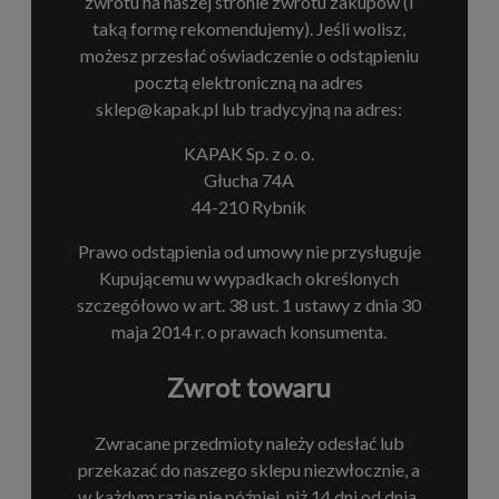
zwrotu na naszej stronie zwrotu zakupów (i
taką formę rekomendujemy). Jeśli wolisz,
możesz przesłać oświadczenie o odstąpieniu
pocztą elektroniczną na adres
sklep@kapak.pl lub tradycyjną na adres:
KAPAK Sp. z o. o.
Głucha 74A
44-210 Rybnik
Prawo odstąpienia od umowy nie przysługuje
Kupującemu w wypadkach określonych
szczegółowo w art. 38 ust. 1 ustawy z dnia 30
maja 2014 r. o prawach konsumenta.
Zwrot towaru
Zwracane przedmioty należy odesłać lub
przekazać do naszego sklepu niezwłocznie, a
w każdym razie nie później, niż 14 dni od dnia,