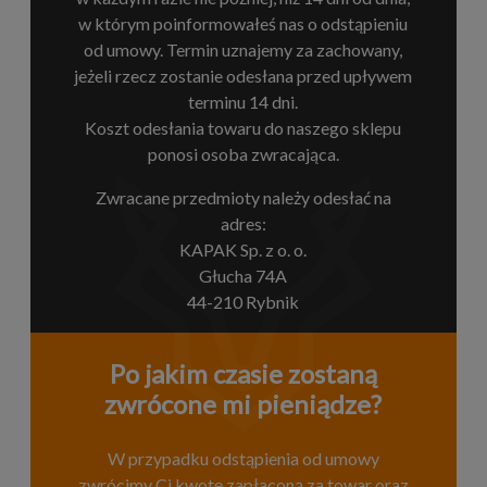
w którym poinformowałeś nas o odstąpieniu
od umowy. Termin uznajemy za zachowany,
jeżeli rzecz zostanie odesłana przed upływem
terminu 14 dni.
Koszt odesłania towaru do naszego sklepu
ponosi osoba zwracająca.
Zwracane przedmioty należy odesłać na
adres:
KAPAK Sp. z o. o.
Głucha 74A
44-210 Rybnik
Po jakim czasie zostaną
zwrócone mi pieniądze?
W przypadku odstąpienia od umowy
zwrócimy Ci kwotę zapłaconą za towar oraz