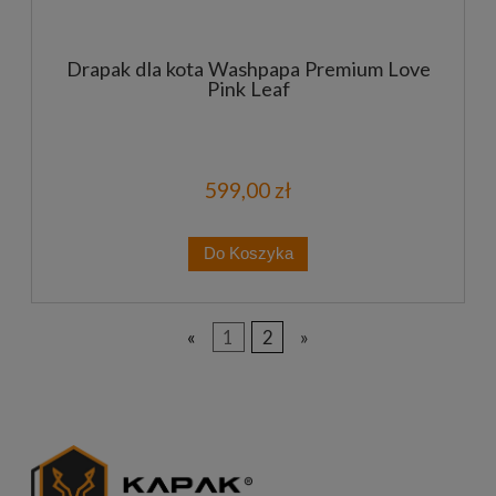
Drapak dla kota Washpapa Premium Love
Pink Leaf
599,00 zł
Do Koszyka
«
1
2
»