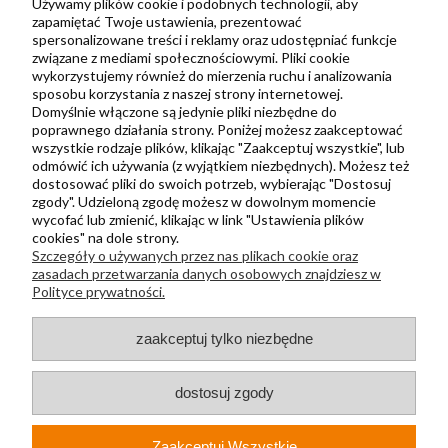
Zbieraj punkty za zakupy
Używamy plików cookie i podobnych technologii, aby
zapamiętać Twoje ustawienia, prezentować
spersonalizowane treści i reklamy oraz udostępniać funkcje
związane z mediami społecznościowymi. Pliki cookie
Informacje
wykorzystujemy również do mierzenia ruchu i analizowania
Kontakt
sposobu korzystania z naszej strony internetowej.
Domyślnie włączone są jedynie pliki niezbędne do
Regulamin
poprawnego działania strony. Poniżej możesz zaakceptować
Polityka prywatności
wszystkie rodzaje plików, klikając "Zaakceptuj wszystkie", lub
odmówić ich używania (z wyjątkiem niezbędnych). Możesz też
Metody wysyłki i płatności
dostosować pliki do swoich potrzeb, wybierając "Dostosuj
zgody". Udzieloną zgodę możesz w dowolnym momencie
Płatności odroczone PayPo
wycofać lub zmienić, klikając w link "Ustawienia plików
Zwroty i reklamacje
cookies" na dole strony.
Szczegóły o używanych przez nas plikach cookie oraz
Newsletter
zasadach przetwarzania danych osobowych znajdziesz w
Polityce prywatności.
Kontakt
zaakceptuj tylko niezbędne
+48 730 500 175
sklep@kapak.pl
dostosuj zgody
KAPAK Sp. z o. o.
Zaakceptuj Wszystkie